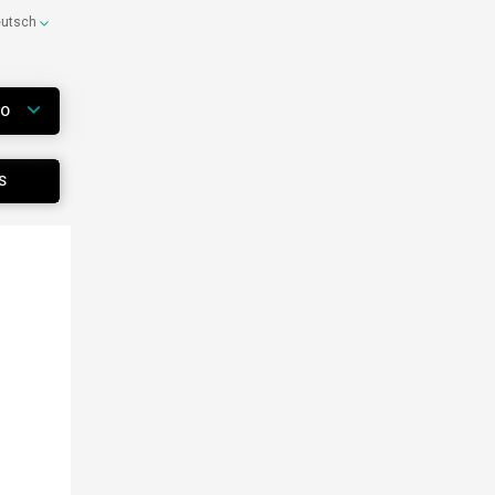
eutsch
WO
S