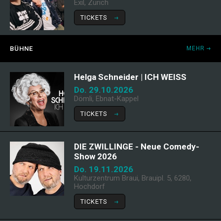
Exil, Zürich
TICKETS
BÜHNE
MEHR
Helga Schneider | ICH WEISS
Do. 29.10.2026
Dömli, Ebnat-Kappel
TICKETS
DIE ZWILLINGE - Neue Comedy-
Show 2026
Do. 19.11.2026
Kulturzentrum Braui, Brauipl. 5, 6280,
Hochdorf
TICKETS