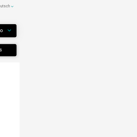
eutsch
WO
S