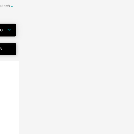
eutsch
WO
S