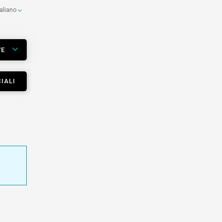
taliano
VE
IALI