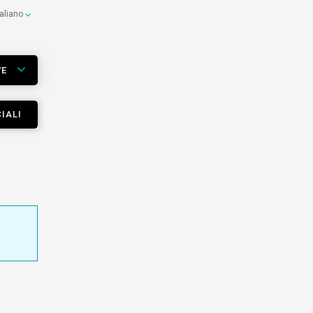
taliano
VE
IALI