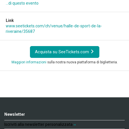
...di questo evento
Link
www.seetickets.com/ch/venue/halle-de-sport-de-la-
riveraine/35687
Acquista su SeeTickets.com
Maggiori informazioni
sulla nostra nuova piattaforma di biglietteria.
Newsletter
Iscriviti alla newsletter personalizzata