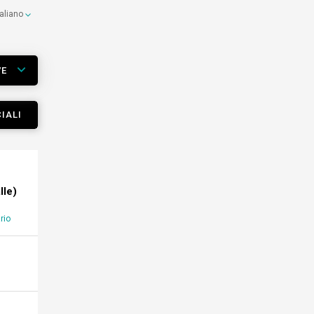
taliano
VE
IALI
lle)
rio