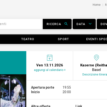
Home
I
RICERCA
DATA
DO
TEATRO
SPORT
EVENTI SPEC
Ven 13.11.2026
Kaserne (Reitha
Basel
aggiungi al calendario +
Descrizione itinera
Apertura porte
19:55
Inizio
20:00
Altre offerte...
Link