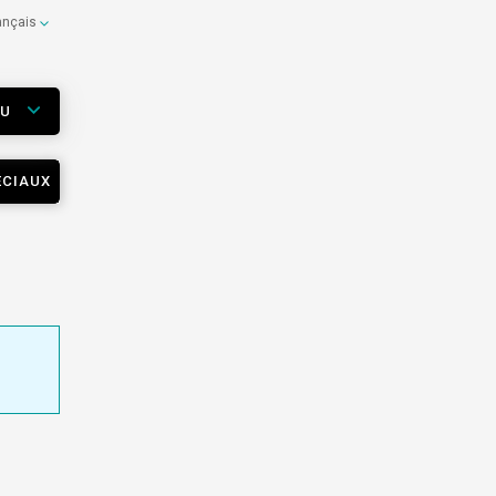
ançais
EU
ÉCIAUX