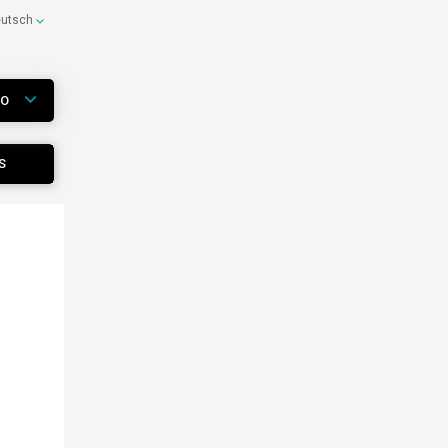
eutsch
WO
S