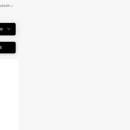
eutsch
WO
S