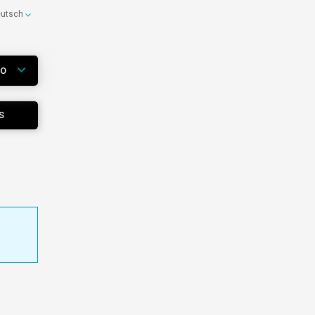
eutsch
WO
S