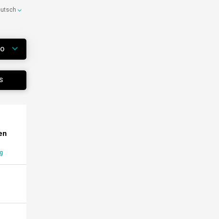
eutsch
WO
S
en
g