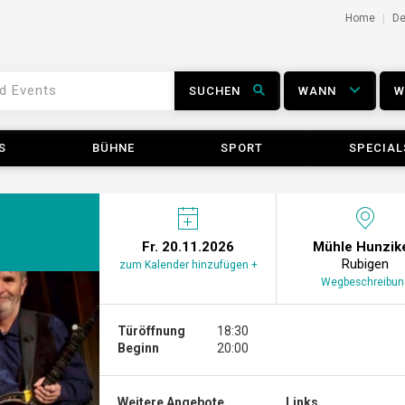
Home
D
SUCHEN
WANN
S
BÜHNE
SPORT
SPECIAL
Fr. 20.11.2026
Mühle Hunzik
Rubigen
zum Kalender hinzufügen +
Wegbeschreibun
Türöffnung
18:30
Beginn
20:00
Weitere Angebote ...
Links