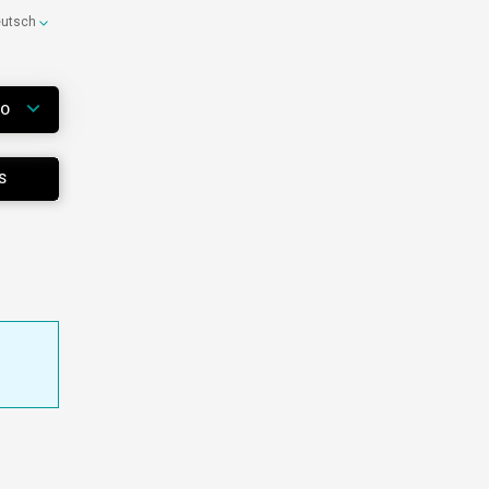
eutsch
WO
S