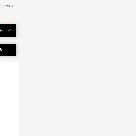
eutsch
WO
S