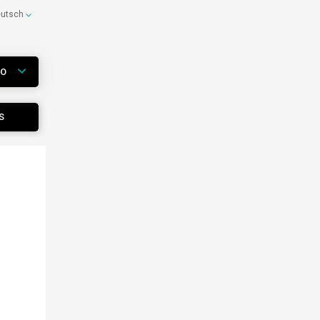
eutsch
WO
S