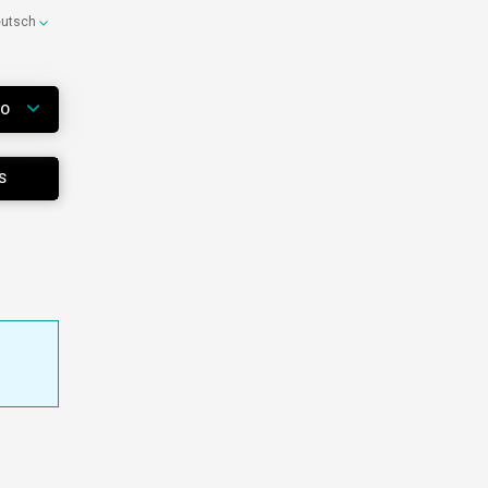
eutsch
WO
S