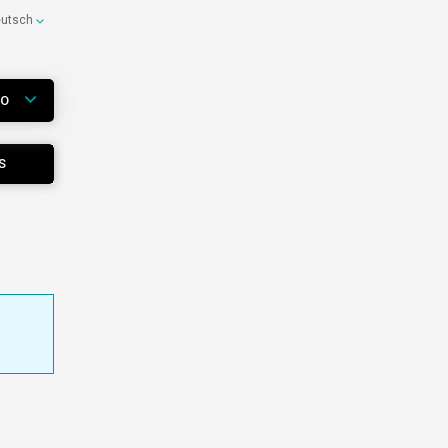
eutsch
WO
S