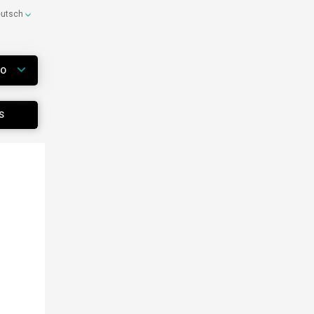
eutsch
WO
S