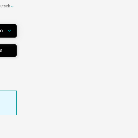
eutsch
WO
S