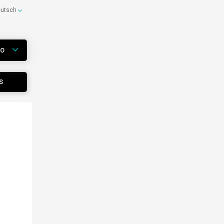
eutsch
WO
S