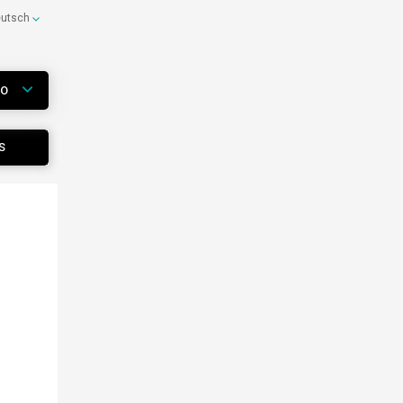
eutsch
WO
S