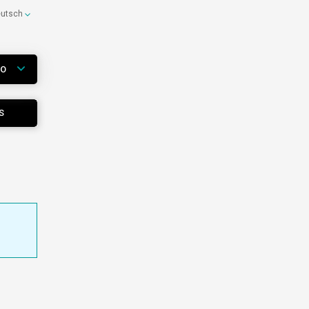
eutsch
WO
S