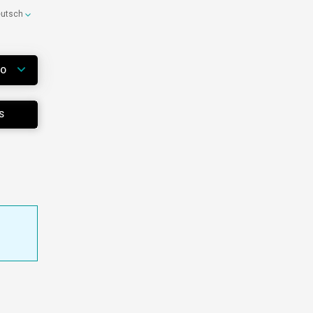
eutsch
WO
S