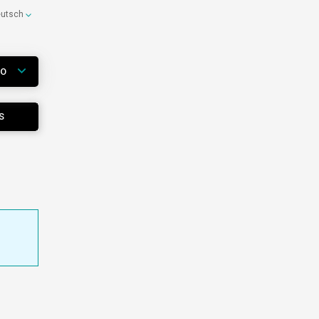
eutsch
WO
S