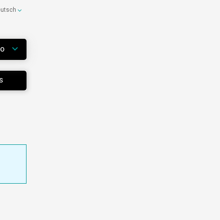
eutsch
WO
S