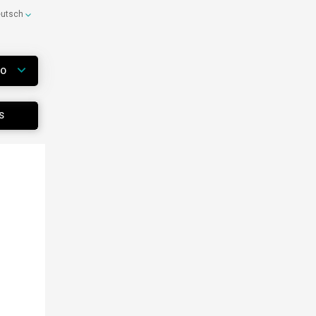
eutsch
WO
S