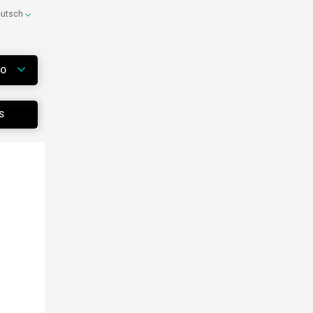
eutsch
WO
S