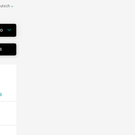
eutsch
WO
S
g