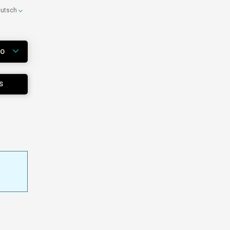
eutsch
WO
S