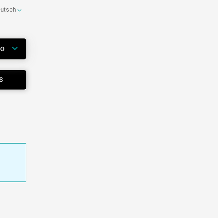
eutsch
WO
S