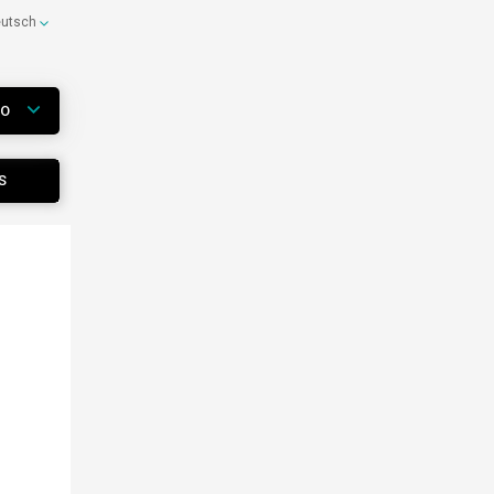
eutsch
WO
S