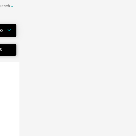
eutsch
WO
S