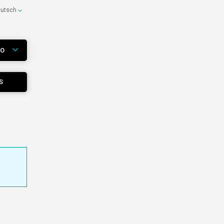
eutsch
WO
S