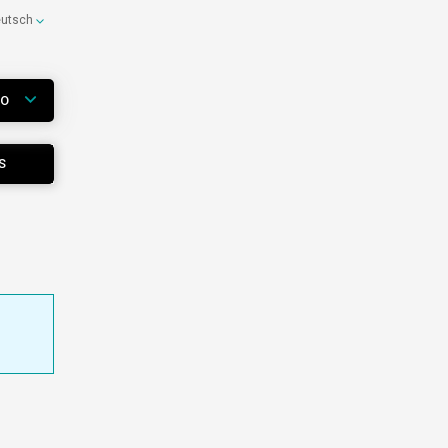
eutsch
WO
S