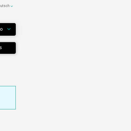
eutsch
WO
S