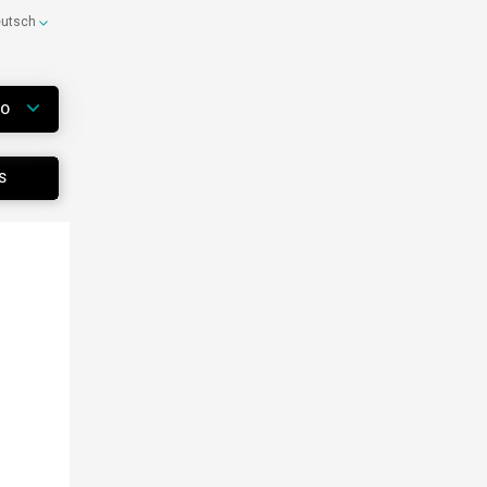
eutsch
WO
S