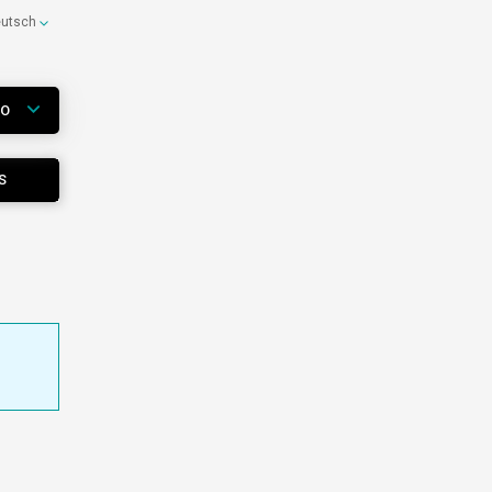
eutsch
WO
S