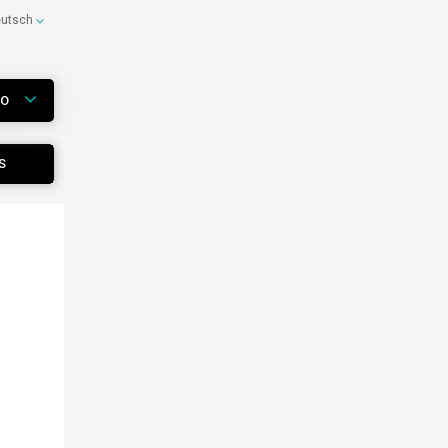
eutsch
WO
S