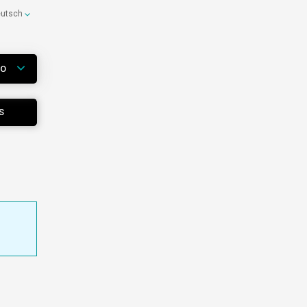
eutsch
WO
S