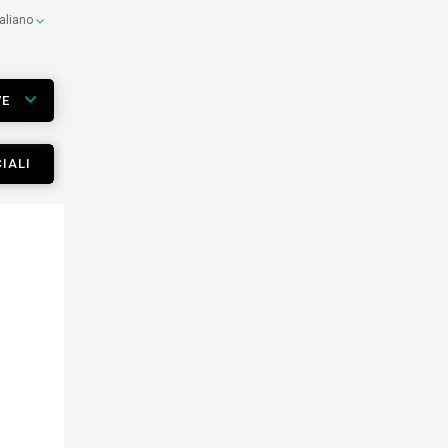
taliano
VE
IALI