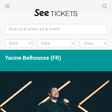
Yacine Belhousse (FR)