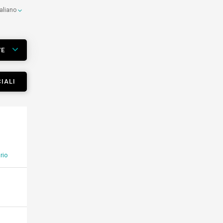
taliano
VE
IALI
rio