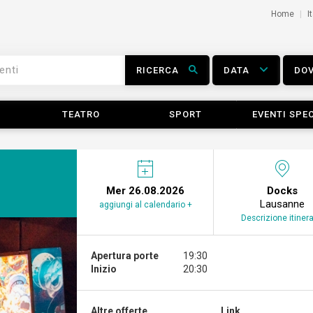
Home
I
RICERCA
DATA
DO
TEATRO
SPORT
EVENTI SPEC
Mer 26.08.2026
Docks
Lausanne
aggiungi al calendario +
Descrizione itinera
Apertura porte
19:30
Inizio
20:30
Altre offerte...
Link