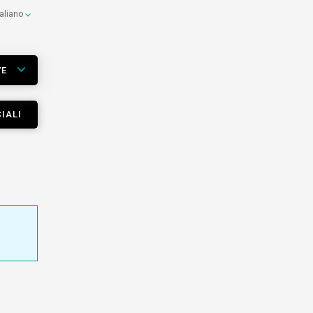
taliano
VE
IALI