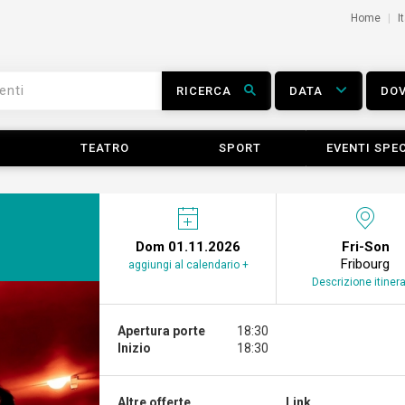
Home
I
RICERCA
DATA
DO
TEATRO
SPORT
EVENTI SPEC
Dom 01.11.2026
Fri-Son
Fribourg
aggiungi al calendario +
Descrizione itinera
Apertura porte
18:30
Inizio
18:30
Altre offerte...
Link