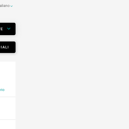
taliano
VE
IALI
rio