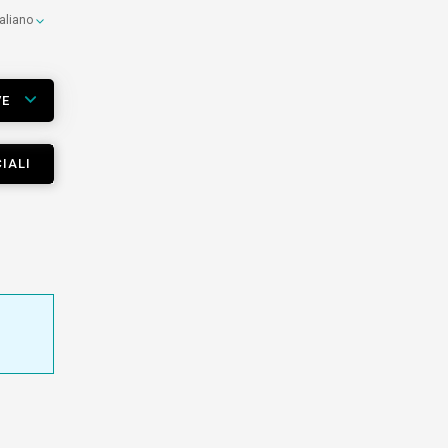
taliano
VE
IALI