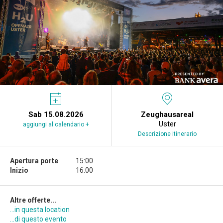
Sab 15.08.2026
Zeughausareal
Uster
aggiungi al calendario +
Descrizione itinerario
Apertura porte
15:00
Inizio
16:00
Altre offerte...
...in questa location
...di questo evento