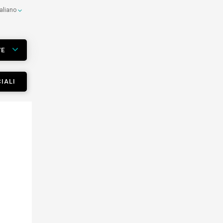
taliano
VE
IALI