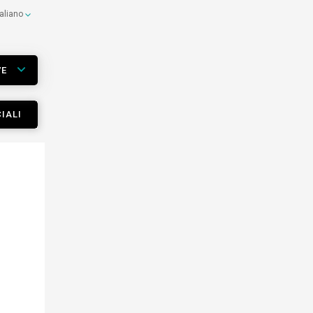
taliano
VE
IALI