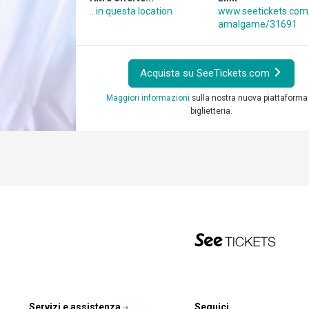
...in questa location
www.seetickets.com
amalgame/31691
Acquista su SeeTickets.com
Maggiori informazioni
sulla nostra nuova piattaforma 
biglietteria.
Servizi e assistenza
Seguici