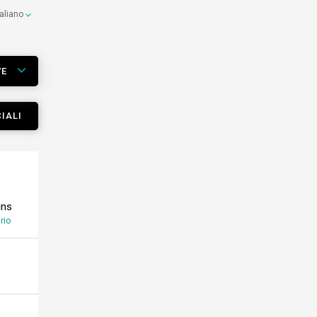
taliano
VE
IALI
ins
rio