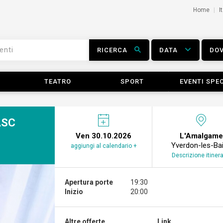
Home
I
RICERCA
DATA
DO
TEATRO
SPORT
EVENTI SPEC
ASC
Ven 30.10.2026
L'Amalgame
Yverdon-les-Ba
aggiungi al calendario +
Descrizione itinera
Apertura porte
19:30
Inizio
20:00
Altre offerte...
Link