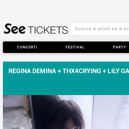
CONCERTI
FESTIVAL
PARTY
REGINA DEMINA + THX4CRYING + LILY G